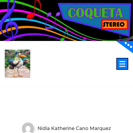
oye muy gracias nidia
3:34 PM
Anonymous165
02/15/2025
Excelente programación
12:45 AM
Anonymous210
03/04/2025
Fiel sintonia desde zapatoca desde el taller
de mecánica serrano
12:10 AM
Anonymous189
03/06/2025
Buenos dias desde Barranca
11:00 AM
En los laurreles centro
11:00 AM
Anonymous240
03/19/2025
Hello world!
escucho coqueta desde bucaramanga
3:44 PM
Anonymous274
03/25/2025
Nidia Katherine Cano Marquez
1