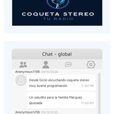
Disfrute de nuestra programación musical
en el Fin de Año. Coqueta Stereo.
10:20 PM
Anonymous865
12/12/2025
Desde Floridablanca mil bendiciones y
muy Feliz Aniversario.
2:22 AM
Anonymous1163
03/25/2026
Chat - global
Soy David desde Girón, sintonizando La
mejor emisora
3:02 PM
Anonymous1198
04/10/2026
Desde Girón escuchando coqueta stereo
muy buena programación
11:00 PM
Un saludito para la familia Márquez
Quezada
11:00 PM
Anonymous1256
05/12/2026