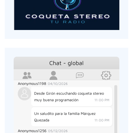
Disfrute de nuestra programación musical
en el Fin de Año. Coqueta Stereo.
10:20 PM
Anonymous865
12/12/2025
Desde Floridablanca mil bendiciones y
muy Feliz Aniversario.
2:22 AM
Anonymous1163
03/25/2026
Chat - global
Soy David desde Girón, sintonizando La
mejor emisora
3:02 PM
Anonymous1198
04/10/2026
Desde Girón escuchando coqueta stereo
muy buena programación
11:00 PM
Un saludito para la familia Márquez
Quezada
11:00 PM
Anonymous1256
05/12/2026