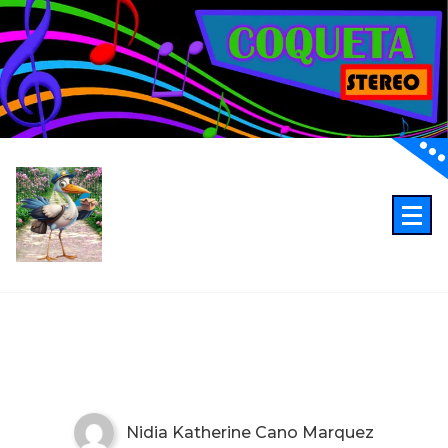
oye muy gracias nidia
3:34 PM
Anonymous165
02/15/2025
Excelente programación
12:45 AM
Anonymous210
03/04/2025
Fiel sintonia desde zapatoca desde el taller
de mecánica serrano
12:10 AM
Anonymous189
03/06/2025
Buenos dias desde Barranca
11:00 AM
En los laurreles centro
11:00 AM
Anonymous240
03/19/2025
Hello world!
escucho coqueta desde bucaramanga
3:44 PM
Anonymous274
03/25/2025
Nidia Katherine Cano Marquez
1