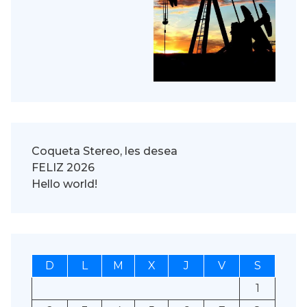
Coqueta Stereo, les desea
FELIZ 2026
Hello world!
D
L
M
X
J
V
S
1