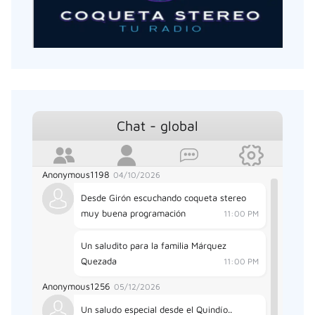
en el Fin de Año. Coqueta Stereo.
10:20 PM
Anonymous865
12/12/2025
Desde Floridablanca mil bendiciones y
muy Feliz Aniversario.
2:22 AM
Anonymous1163
03/25/2026
Chat - global
Soy David desde Girón, sintonizando La
mejor emisora
3:02 PM
Anonymous1198
04/10/2026
Desde Girón escuchando coqueta stereo
muy buena programación
11:00 PM
Un saludito para la familia Márquez
Quezada
11:00 PM
Anonymous1256
05/12/2026
Un saludo especial desde el Quindío..